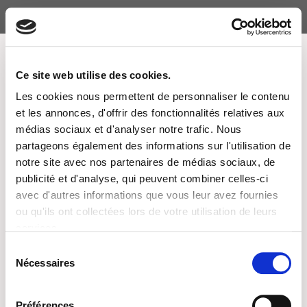
Zum
Inhalt
springen
MENÜ
Ce site web utilise des cookies.
Les cookies nous permettent de personnaliser le contenu
et les annonces, d'offrir des fonctionnalités relatives aux
Event Venues
médias sociaux et d'analyser notre trafic. Nous
partageons également des informations sur l'utilisation de
notre site avec nos partenaires de médias sociaux, de
publicité et d'analyse, qui peuvent combiner celles-ci
There are no venues.
avec d'autres informations que vous leur avez fournies
ou qu'ils ont collectées lors de votre utilisation de leurs
services.
Sélection
Nécessaires
du
Kontakt
consentement
Newsletter
Préférences