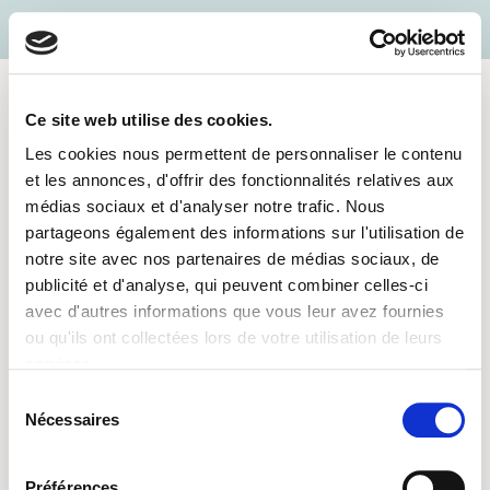
Zum
Inhalt
springen
Ce site web utilise des cookies.
MENÜ
Les cookies nous permettent de personnaliser le contenu
et les annonces, d'offrir des fonctionnalités relatives aux
Submit Organizer Form
médias sociaux et d'analyser notre trafic. Nous
partageons également des informations sur l'utilisation de
notre site avec nos partenaires de médias sociaux, de
publicité et d'analyse, qui peuvent combiner celles-ci
[submit_organizer_form]
avec d'autres informations que vous leur avez fournies
ou qu'ils ont collectées lors de votre utilisation de leurs
services.
Sélection
Nécessaires
du
consentement
Kontakt
Préférences