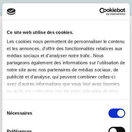
Zum
Inhalt
springen
Ce site web utilise des cookies.
Les cookies nous permettent de personnaliser le contenu
MENÜ
et les annonces, d'offrir des fonctionnalités relatives aux
médias sociaux et d'analyser notre trafic. Nous
Submit Venue Form
partageons également des informations sur l'utilisation de
notre site avec nos partenaires de médias sociaux, de
publicité et d'analyse, qui peuvent combiner celles-ci
avec d'autres informations que vous leur avez fournies
Please login as organizer to add venue!
ou qu'ils ont collectées lors de votre utilisation de leurs
services.
Sélection
Nécessaires
du
consentement
Préférences