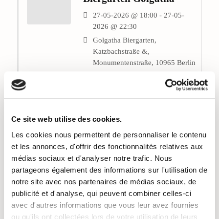
27-05-2026 @ 18:00 - 27-05-
2026 @ 22:30
Golgatha Biergarten,
Katzbachstraße &,
Monumentenstraße, 10965 Berlin
Apéro networking
Gratuit
Rencontre des
Ce site web utilise des cookies.
professionnelles des
Les cookies nous permettent de personnaliser le contenu
métiers de la création
et les annonces, d'offrir des fonctionnalités relatives aux
20-05-2026 @ 18:00 - 20-05-
médias sociaux et d'analyser notre trafic. Nous
2026 @ 21:00
partageons également des informations sur l'utilisation de
Café am Engelbecken,
notre site avec nos partenaires de médias sociaux, de
Michaelkirchpl. 25, 10179 Berlin
publicité et d'analyse, qui peuvent combiner celles-ci
Apéro networking
Gratuit
avec d'autres informations que vous leur avez fournies
ou qu'ils ont collectées lors de votre utilisation de leurs