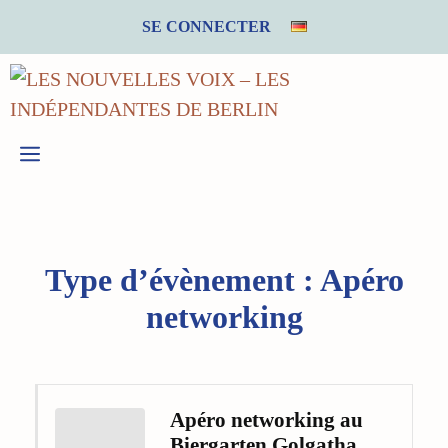
Aller
SE CONNECTER
au
contenu
MENU
Type d’évènement :
Apéro
networking
Apéro networking au
Biergarten Golgatha