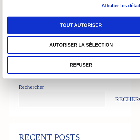
Date et heure
Afficher les détai
05-12-2025 @ 19:30
à
05-12-2025
TOUT AUTORISER
Lieu
Pappelallee 88, 10437 Berlin
AUTORISER LA SÉLECTION
Partager avec des amis
REFUSER
Rechercher
RECHER
RECENT POSTS