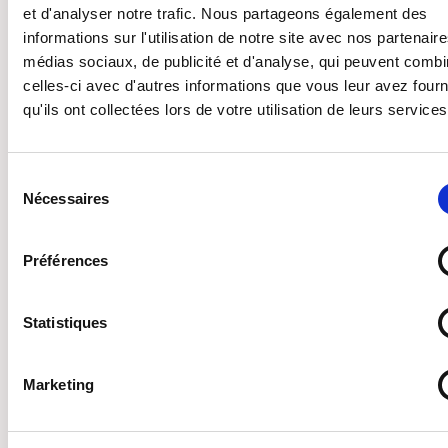
et d'analyser notre trafic. Nous partageons également des
Email
informations sur l'utilisation de notre site avec nos partenair
médias sociaux, de publicité et d'analyse, qui peuvent combi
celles-ci avec d'autres informations que vous leur avez four
qu'ils ont collectées lors de votre utilisation de leurs services
Numéro d adhérente
Sélection
Nécessaires
du
Note : il est obligatoire d être adhérente pour participer aux
consentement
événements. Entrez 00 si vous avez envoyé votre demande d
adhésion mais n avez pas encore reçu votre numéro personnel.
Préférences
ENVOYER L'INSCRIPTION
Statistiques
Marketing
12 spots left