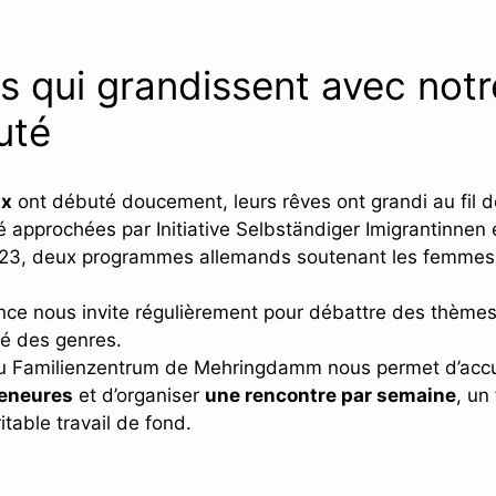
s qui grandissent avec notr
uté
ix
ont débuté doucement, leurs rêves ont grandi au fil d
approchées par Initiative Selbständiger Imigrantinnen e.V
023, deux programmes allemands soutenant les femme
ce nous invite régulièrement pour débattre des thèmes
ité des genres.
au Familienzentrum de Mehringdamm nous permet d’accue
reneures
et d’organiser
une rencontre par semaine
, un
itable travail de fond.