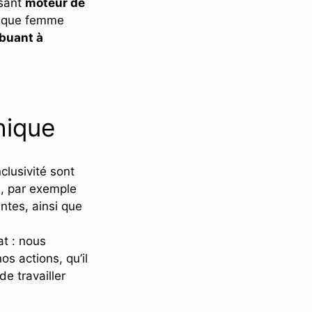
ssant
moteur de
haque femme
ibuant à
hique
clusivité sont
s, par exemple
tes, ainsi que
at : nous
s actions, qu’il
e travailler