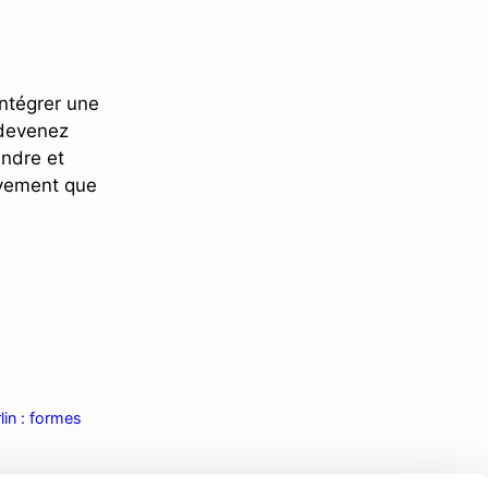
intégrer une
 devenez
ndre et
ivement que
lin : formes