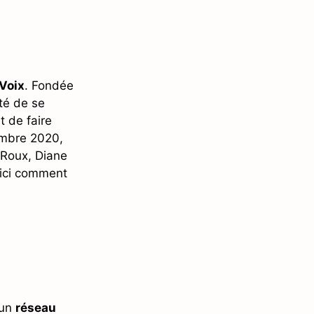
Voix
. Fondée
té de se
t de faire
embre 2020,
e Roux, Diane
oici comment
’un
réseau