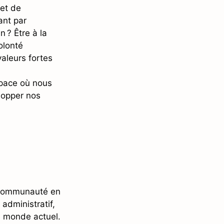
 et de
ant par
 ? Être à la
olonté
aleurs fortes
espace où nous
lopper nos
e communauté en
 administratif,
le monde actuel.