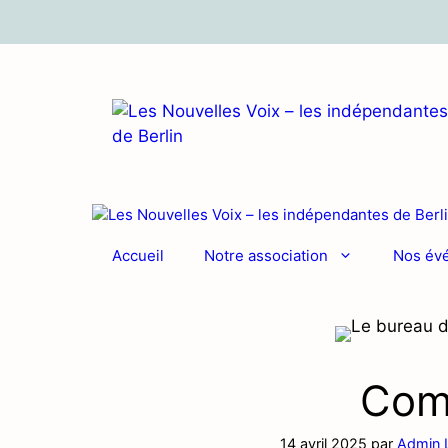
Aller
au
contenu
Accueil
Notre association
Nos év
Com
14 avril 2025
par
Admin 