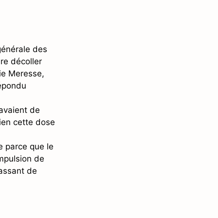
générale des
re décoller
lie Meresse,
répondu
 avaient de
bien cette dose
te parce que le
impulsion de
passant de