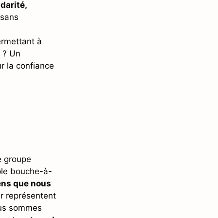
idarité,
 sans
ermettant à
t ? Un
r la confiance
e groupe
ple bouche-à-
iens que nous
er représentent
us sommes