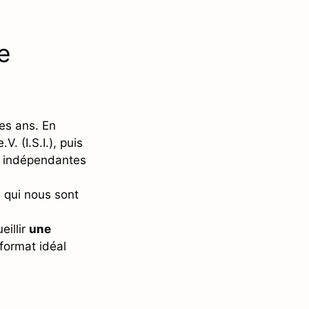
e
es ans. En
. (I.S.I.), puis
s indépendantes
 qui nous sont
illir
une
 format idéal