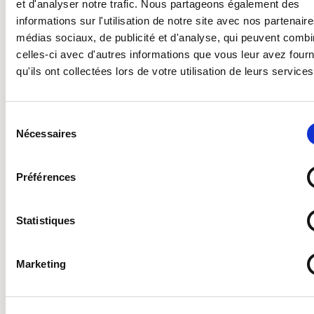
et d'analyser notre trafic. Nous partageons également des
informations sur l'utilisation de notre site avec nos partenair
médias sociaux, de publicité et d'analyse, qui peuvent combi
S’INSCRIRE À L’ÉVÈNEMENT
celles-ci avec d'autres informations que vous leur avez four
qu'ils ont collectées lors de votre utilisation de leurs services
Prénom
Sélection
Nécessaires
du
consentement
Nom
Préférences
Statistiques
Email
Marketing
Numéro d adhérente