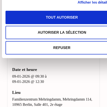
Afficher les détai
TOUT AUTORISER
Note : il est obligatoire d être adhérente pour participer aux
événements. Entrez 00 si vous avez envoyé votre demande d
adhésion mais n avez pas encore reçu votre numéro personnel.
AUTORISER LA SÉLECTION
ENVOYER L'INSCRIPTION
REFUSER
Date et heure
09-01-2026 @ 09:30
à
09-01-2026 @ 12:30
Lieu
Familienzentrum Mehringdamm, Mehringdamm 114,
10965 Berlin, Salle 401, 2e étage