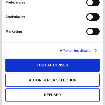
Préférences
Louise Moulié
est la fondatrice de
Diversity Secrets
,
agence de conseil et formation sur les sujets de
Diversité,
Statistiques
Équité et Inclusion
(DEI). Elle accompagne les
entreprises dans leur transformation en matière de DEI, à
travers des formations ou ateliers de sensibilisation, ainsi
Marketing
que du conseil en transformation stratégique, culturelle,
RH ou managériale. Au micro du Podcast Diversity
Secrets, Louise échange avec des leaders de la DEI du
Afficher les détails
monde entier qui partagent leurs expertises et expériences
variées. Basée à Berlin, Louise travaille en français,
anglais et espagnol.
TOUT AUTORISER
Pour contacter Louise :
www.linkedin.com/in/louise-moulié
AUTORISER LA SÉLECTION
REFUSER
S’INSCRIRE À L’ÉVÈNEMENT