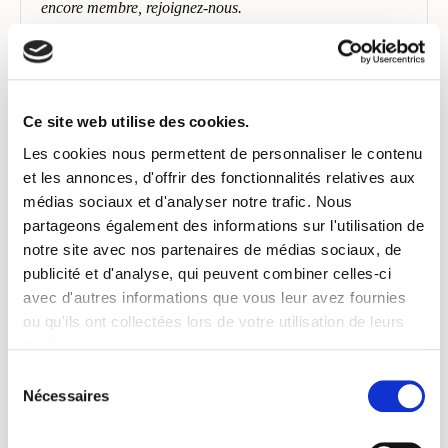
encore membre, rejoignez-nous.
Participation financière :
votre soutien à cet atelier se
fera sur la base d’une participation de 15€ (ou plus). Nos
coordonnées bancaires vous seront communiquées au
début de la rencontre.
Ce site web utilise des cookies.
Les cookies nous permettent de personnaliser le contenu
Droit à l’image :
pendant cette rencontre, il est possible
et les annonces, d'offrir des fonctionnalités relatives aux
qu’une représentante de l’association prenne des photos
médias sociaux et d'analyser notre trafic. Nous
en vue de les diffuser sur les réseaux sociaux de
partageons également des informations sur l'utilisation de
l’association. En participant à cet événement, vous nous
notre site avec nos partenaires de médias sociaux, de
autorisez à les publier. Si vous ne souhaitez pas
publicité et d'analyse, qui peuvent combiner celles-ci
apparaître sur les photos, merci de nous en informer
avec d'autres informations que vous leur avez fournies
expressément.
ou qu'ils ont collectées lors de votre utilisation de leurs
À PROPOS DE L’INTERVENANTE
services.
Sélection
LOUISE MOULIÉ
Nécessaires
du
consentement