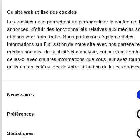
Ce site web utilise des cookies.
Les cookies nous permettent de personnaliser le contenu et 
Event registration closed.
annonces, d'offrir des fonctionnalités relatives aux médias s
et d'analyser notre trafic. Nous partageons également des
informations sur l'utilisation de notre site avec nos partenair
médias sociaux, de publicité et d'analyse, qui peuvent combi
Date et heure
celles-ci avec d'autres informations que vous leur avez four
04-05-2026 @ 10:00
à
qu'ils ont collectées lors de votre utilisation de leurs services
04-05-2026 @ 11:00
Date de clôture des inscriptions
Sélection
04-05-2026
Nécessaires
du
consentement
Lieu
Préférences
Café Ins Morgen, Oranienplatz 1, 10999 Berlin
Partager avec des amis
Statistiques