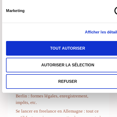
Marketing
Rechercher
RECHER
Afficher les détai
TOUT AUTORISER
RECENT POSTS
AUTORISER LA SÉLECTION
Comment tout a commencé…
REFUSER
Créer une entreprise en Allemagne : une
introduction claire à la création d’entreprise à
Berlin : formes légales, enregistrement,
impôts, etc.
Se lancer en freelance en Allemagne : tout ce