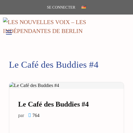
Aller
SE CONNECTER
au
contenu
MENU
Le Café des Buddies #4
Le Café des Buddies #4
par
764